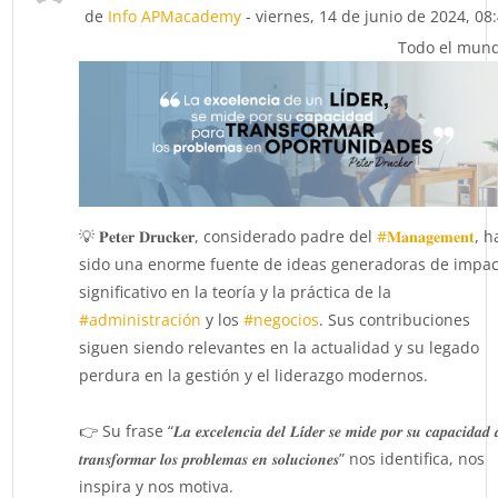
de
Info APMacademy
- viernes, 14 de junio de 2024, 08
Todo el mun
💡 𝐏𝐞𝐭𝐞𝐫 𝐃𝐫𝐮𝐜𝐤𝐞𝐫, considerado padre del
#𝐌𝐚𝐧𝐚𝐠𝐞𝐦𝐞𝐧𝐭
, h
sido una enorme fuente de ideas generadoras de impac
significativo en la teoría y la práctica de la
#administración
y los
#negocios
. Sus contribuciones
siguen siendo relevantes en la actualidad y su legado
perdura en la gestión y el liderazgo modernos.
👉 Su frase “𝑳𝒂 𝒆𝒙𝒄𝒆𝒍𝒆𝒏𝒄𝒊𝒂 𝒅𝒆𝒍 𝑳𝒊́𝒅𝒆𝒓 𝒔𝒆 𝒎𝒊𝒅𝒆 𝒑𝒐𝒓 𝒔𝒖 𝒄𝒂𝒑𝒂𝒄𝒊𝒅𝒂𝒅 
𝒕𝒓𝒂𝒏𝒔𝒇𝒐𝒓𝒎𝒂𝒓 𝒍𝒐𝒔 𝒑𝒓𝒐𝒃𝒍𝒆𝒎𝒂𝒔 𝒆𝒏 𝒔𝒐𝒍𝒖𝒄𝒊𝒐𝒏𝒆𝒔” nos identifica, nos
inspira y nos motiva.