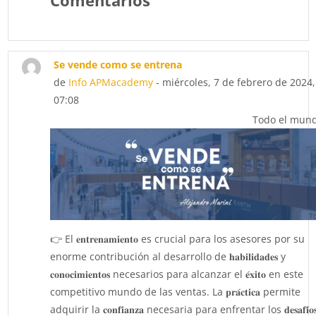
Comentarios
Se vende como se entrena
de
Info APMacademy
- miércoles, 7 de febrero de 2024,
07:08
Todo el mun
👉 El 𝐞𝐧𝐭𝐫𝐞𝐧𝐚𝐦𝐢𝐞𝐧𝐭𝐨 es crucial para los asesores por su
enorme contribución al desarrollo de 𝐡𝐚𝐛𝐢𝐥𝐢𝐝𝐚𝐝𝐞𝐬 y
𝐜𝐨𝐧𝐨𝐜𝐢𝐦𝐢𝐞𝐧𝐭𝐨𝐬 necesarios para alcanzar el 𝐞́𝐱𝐢𝐭𝐨 en este
competitivo mundo de las ventas. La 𝐩𝐫𝐚́𝐜𝐭𝐢𝐜𝐚 permite
adquirir la 𝐜𝐨𝐧𝐟𝐢𝐚𝐧𝐳𝐚 necesaria para enfrentar los 𝐝𝐞𝐬𝐚𝐟𝐢́𝐨