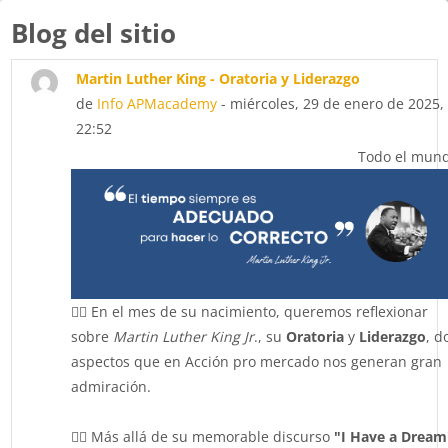
Blog del sitio
Martin Luther King - Oratoria y Liderazgo
de
Info APMacademy
- miércoles, 29 de enero de 2025,
22:52
Todo el mun
👉🏻 En el mes de su nacimiento, queremos reflexionar
sobre
Martin Luther King Jr
., su
Oratoria
y
Liderazgo
, d
aspectos que en Acción pro mercado nos generan gran
admiración.
👉🏻 Más allá de su memorable discurso
"I Have a Dream