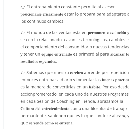
👉 El entrenamiento constante permite al asesor
𝐩𝐨𝐬𝐢𝐜𝐢𝐨𝐧𝐚𝐫𝐬𝐞 𝐞𝐟𝐢𝐜𝐚𝐳𝐦𝐞𝐧𝐭𝐞 estar lo prepara para adaptarse 
los continuos cambios.
👉 El mundo de las ventas está en 𝐩𝐞𝐫𝐦𝐚𝐧𝐞𝐧𝐭𝐞 𝐞𝐯𝐨𝐥𝐮𝐜𝐢𝐨́𝐧 
sea en lo relacionado a avances tecnológicos, cambios 
el comportamiento del consumidor o nuevas tendencias
y tener un 𝐞𝐪𝐮𝐢𝐩𝐨 𝐞𝐧𝐭𝐫𝐞𝐧𝐚𝐝𝐨 es primordial para 𝐚𝐥𝐜𝐚𝐧𝐳𝐚𝐫 𝐥𝐨
𝐫𝐞𝐬𝐮𝐥𝐭𝐚𝐝𝐨𝐬 𝐞𝐬𝐩𝐞𝐫𝐚𝐝𝐨𝐬.
👉 Sabemos que nuestro 𝐜𝐞𝐫𝐞𝐛𝐫𝐨 aprende por repetición
entonces entrenar a diario y fomentar las 𝐛𝐮𝐞𝐧𝐚𝐬 𝐩𝐫𝐚́𝐜𝐭𝐢𝐜𝐚
es la manera de convertirlas en un 𝐡𝐚́𝐛𝐢𝐭𝐨. Por eso desd
accionpromercado, en cada uno de nuestros Programas
en cada Sesión de Coaching en Tienda, abrazamos la
𝐂𝐮𝐥𝐭𝐮𝐫𝐚 𝐝𝐞𝐥 𝐞𝐧𝐭𝐫𝐞𝐭𝐞𝐧𝐢𝐦𝐢𝐞𝐧𝐭𝐨 como una filosofía de trabajo
permantente, sabiendo que es lo que conduce al 𝐞́𝐱𝐢𝐭𝐨, 
que 𝐬𝐞 𝐯𝐞𝐧𝐝𝐞 𝐜𝐨𝐦𝐨 𝐬𝐞 𝐞𝐧𝐭𝐫𝐞𝐧𝐚.