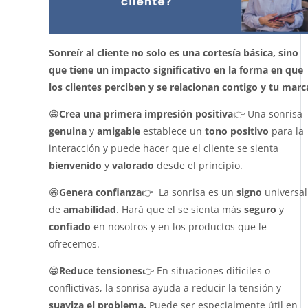
Sonreír al cliente no solo es una cortesía básica, sino
que tiene un impacto significativo en la forma en que
los clientes perciben y se relacionan contigo y tu marc
😁
Crea una primera impresión positiva
👉 Una sonrisa
genuina
y
amigable
establece un
tono positivo
para la
interacción y puede hacer que el cliente se sienta
bienvenido
y
valorado
desde el principio.
😁
Genera confianza
👉 La sonrisa es un
signo
universal
de
amabilidad
. Hará que el se sienta más
seguro
y
confiado
en nosotros y en los productos que le
ofrecemos.
😁
Reduce tensiones
👉 En situaciones difíciles o
conflictivas, la sonrisa ayuda a reducir la tensión y
suaviza
el problema.
Puede ser especialmente útil en