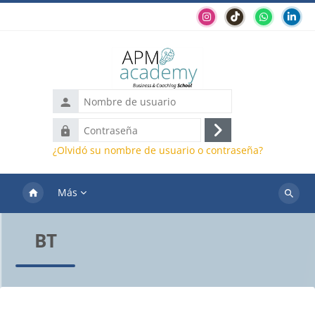
Salta al contenido principal
Nombre
de
Contraseña
usuario
Acceder
¿Olvidó su nombre de usuario o contraseña?
Más
Buscar
cursos
BT
Bloques
Requisitos de finalización