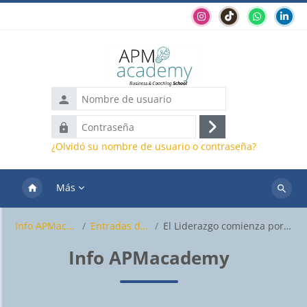
Salta al contenido principal
Nombre
de
Contraseña
usuario
Acceder
¿Olvidó su nombre de usuario o contraseña?
Más
Buscar
cursos
Info APMacademy
Entradas del blog
El Liderazgo comienza por la escucha
Info APMacademy