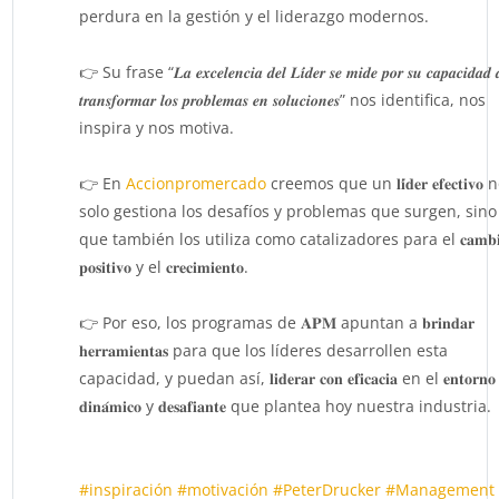
perdura en la gestión y el liderazgo modernos.
👉 Su frase “𝑳𝒂 𝒆𝒙𝒄𝒆𝒍𝒆𝒏𝒄𝒊𝒂 𝒅𝒆𝒍 𝑳𝒊́𝒅𝒆𝒓 𝒔𝒆 𝒎𝒊𝒅𝒆 𝒑𝒐𝒓 𝒔𝒖 𝒄𝒂𝒑𝒂𝒄𝒊𝒅𝒂𝒅 
𝒕𝒓𝒂𝒏𝒔𝒇𝒐𝒓𝒎𝒂𝒓 𝒍𝒐𝒔 𝒑𝒓𝒐𝒃𝒍𝒆𝒎𝒂𝒔 𝒆𝒏 𝒔𝒐𝒍𝒖𝒄𝒊𝒐𝒏𝒆𝒔” nos identifica, nos
inspira y nos motiva.
👉 En
Accionpromercado
creemos que un 𝐥𝐢́𝐝𝐞𝐫 𝐞𝐟𝐞𝐜𝐭𝐢𝐯𝐨 
solo gestiona los desafíos y problemas que surgen, sino
que también los utiliza como catalizadores para el 𝐜𝐚𝐦𝐛𝐢
𝐩𝐨𝐬𝐢𝐭𝐢𝐯𝐨 y el 𝐜𝐫𝐞𝐜𝐢𝐦𝐢𝐞𝐧𝐭𝐨.
👉 Por eso, los programas de 𝐀𝐏𝐌 apuntan a 𝐛𝐫𝐢𝐧𝐝𝐚𝐫
𝐡𝐞𝐫𝐫𝐚𝐦𝐢𝐞𝐧𝐭𝐚𝐬 para que los líderes desarrollen esta
capacidad, y puedan así, 𝐥𝐢𝐝𝐞𝐫𝐚𝐫 𝐜𝐨𝐧 𝐞𝐟𝐢𝐜𝐚𝐜𝐢𝐚 en el 𝐞𝐧𝐭𝐨𝐫𝐧𝐨
𝐝𝐢𝐧𝐚́𝐦𝐢𝐜𝐨 y 𝐝𝐞𝐬𝐚𝐟𝐢𝐚𝐧𝐭𝐞 que plantea hoy nuestra industria.
#inspiración
#motivación
#PeterDrucker
#Management