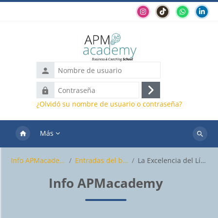
Salta al contenido principal
Nombre
de
Contraseña
usuario
Acceder
¿Olvidó su nombre de usuario o contraseña?
Más
Buscar
cursos
Info APMacademy
Entradas del blog
La Excelencia del Líder
Info APMacademy